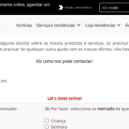
amente online, agendar um
Notícias
Serviços tendências
Loja tendências
Á
 alguma dúvida sobre os nossos produtos e serviços, se precisa
 se precisar de qualquer outra ajuda com as nossas ofertas, não h
Eis como nos pode contactar:
.com
Let´s meet online!
eressado:
(B) Por favor, seleccione os
mercado
de que 
Criança
Senhora