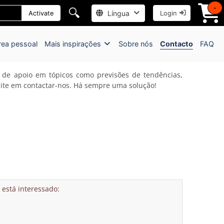
-
🔍
Língua
Activate
Login
rea pessoal
Mais inspirações
Sobre nós
Contacto
FAQ
r de apoio em tópicos como previsões de tendências,
esite em contactar-nos. Há sempre uma solução!
está interessado: