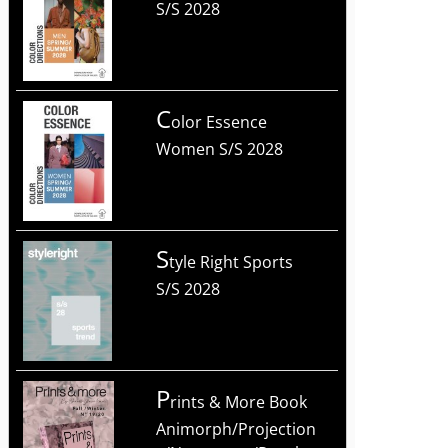
S/S 2028
C
olor Essence
Women S/S 2028
S
tyle Right Sports
S/S 2028
P
rints & More Book
Animorph/Projection