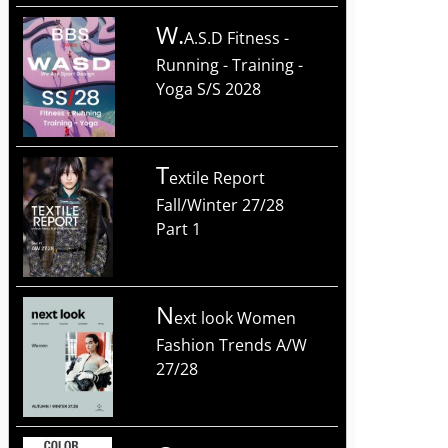
W.
A.S.D Fitness -
Running - Training -
Yoga S/S 2028
T
extile Report
Fall/Winter 27/28
Part 1
n
ext look Women
Fashion Trends A/W
27/28