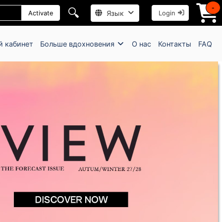
-
🔍
Язык
Activate
Login
й кабинет
Больше вдохновения
О нас
Контакты
FAQ