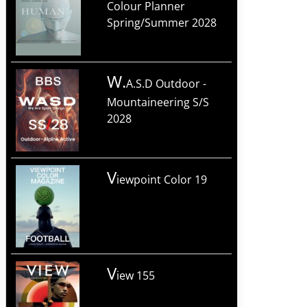
Colour Planner
Spring/Summer 2028
W.
A.S.D Outdoor -
Mountaineering S/S
2028
V
iewpoint Color 19
V
iew 155