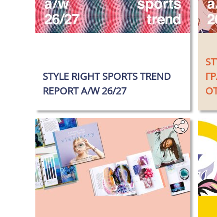
‎
‎
ST
STYLE RIGHT SPORTS TREND
Г
REPORT A/W 26/27
О
‎ ‎
‎