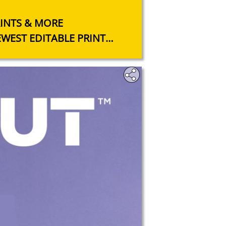
INTS & MORE
WEST EDITABLE PRINT
REND