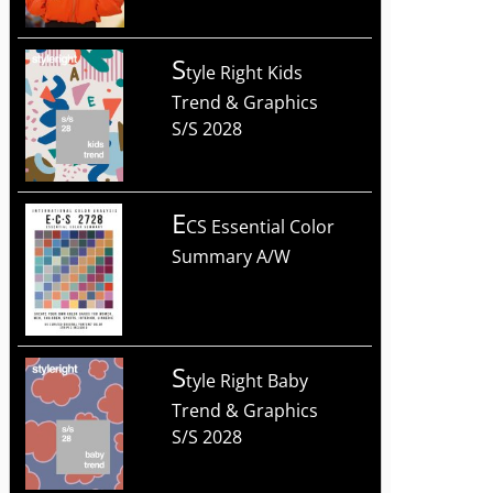
S
tyle Right Kids
Trend & Graphics
S/S 2028
E
CS Essential Color
Summary A/W
S
tyle Right Baby
Trend & Graphics
S/S 2028