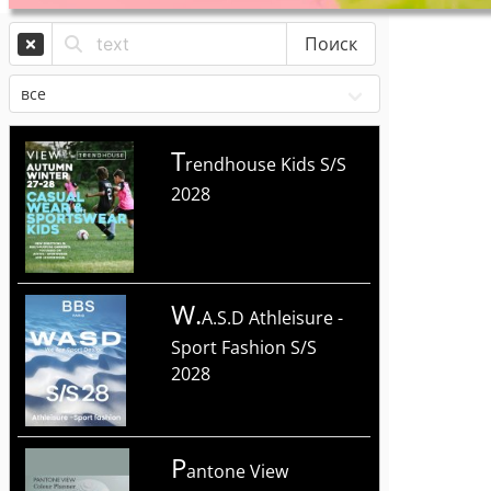
Поиск
T
rendhouse Kids S/S
2028
W.
A.S.D Athleisure -
Sport Fashion S/S
2028
P
antone View