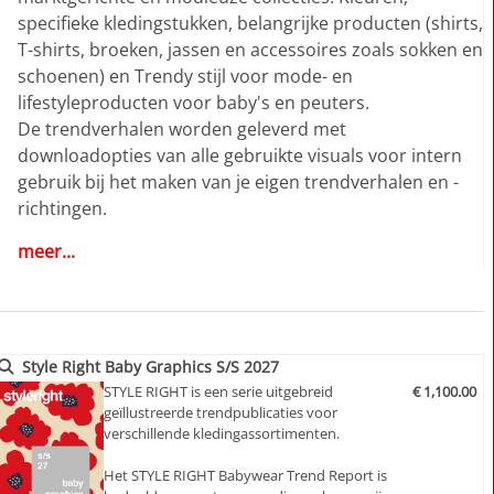
specifieke kledingstukken, belangrijke producten (shirts,
T-shirts, broeken, jassen en accessoires zoals sokken en
schoenen) en Trendy stijl voor mode- en
lifestyleproducten voor baby's en peuters.
De trendverhalen worden geleverd met
downloadopties van alle gebruikte visuals voor intern
gebruik bij het maken van je eigen trendverhalen en -
richtingen.
meer...
Highlights:
>> Acht trendthema's
>> marktgestuurde thema's voor het eenvoudig
samenstellen van je eigen seizoensconcepten en
ontwerpkenmerken
Style Right Baby Graphics S/S 2027
>> Inspirerende stemmige beelden met
STYLE RIGHT is een serie uitgebreid
€ 1,100.00
geïllustreerde trendpublicaties voor
kleurvoorstellen
verschillende kledingassortimenten.
>> Grote verscheidenheid aan styling- en
ontwerpideeën
Het STYLE RIGHT Babywear Trend Report is