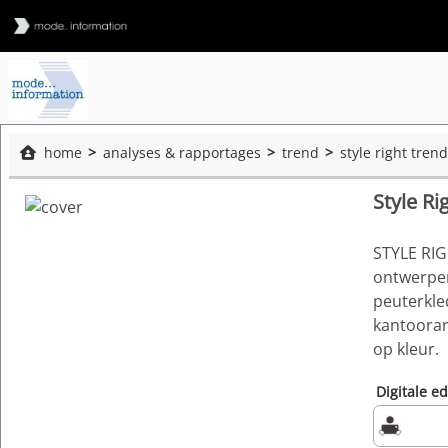
home
analyses & rapportages
trend
style right tren
Style R
STYLE RIG
ontwerpers
peuterkle
kantoorar
op kleur.
Digitale ed