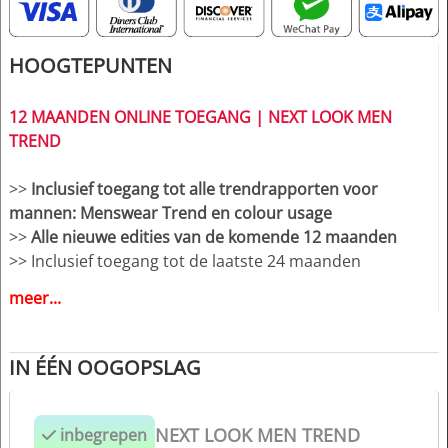
HOOGTEPUNTEN
12 MAANDEN ONLINE TOEGANG | NEXT LOOK MEN
TREND
>>
Inclusief toegang tot alle trendrapporten voor
mannen: Menswear Trend en colour usage
>>
Alle nieuwe edities van de komende 12 maanden
>> Inclusief toegang tot de laatste 24 maanden
gepubliceerde edities!
meer...
>>
Download tot 150 complete PDF uitgaven en of
bewerkbaar vector CAD artwork naar keuze
>> Bekijk alle rapporten gedurende het 12 maanden
IN ÉÉN OOGOPSLAG
lidmaatschap
NEXT LOOK MEN TREND
inbegrepen