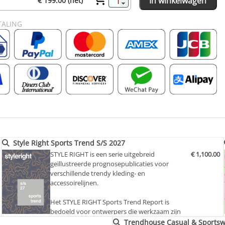
In winkelwagen
€ 199.00 (net)
TALING
Style Right Sports Trend S/S 2027
STYLE RIGHT is een serie uitgebreid
€ 1,100.00
geïllustreerde prognosepublicaties voor
verschillende trendy kleding- en
accessoirelijnen.
Het STYLE RIGHT Sports Trend Report is
bedoeld voor ontwerpers die werkzaam zijn
op het gebied van sportartikelen.
Trendhouse Casual & Sportsw