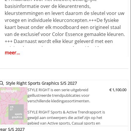
basisinformatie over de kleurentrends,
kleurstemmingen en levert daarom de sleutel voor uw
vroege en individuele kleurconcepten.+++De fysieke
kaart bevat onder elk moodboard een origineel staal
van de exclusief voor Color Essence gemaakte kleuren.
+++ Daarnaast wordt elke kleur geleverd met een
origineel, groter katoenen staal van 10 x 10 cm om u
meer...
een groter oppervlak van de kleur te laten zien,
waardoor u een betere visuele indruk krijgt van de
kleuren, te gebruiken in uw kleurwerk.+++ Als een
pluspunt en om de dynamische toename van onze
klantenwensen te volgen om de Colour Essence
Style Right Sports Graphics S/S 2027
informatie toegankelijk te hebben, vooral in digitale
STYLE RIGHT is een serie uitgebreid
€ 1,100.00
geïllustreerde trendpublicaties voor
vorm, is dit nu gecombineerd met een online toegang
verschillende kledingassortimenten.
tot www.color-essence.com. +++ De ONLINE TOEGANG
creëert enorme nieuwe mogelijkheden voor de
STYLE RIGHT Sports & Active Trendrapport is
gewijd aan ontwerpers die actief zijn op het
gebruikers van de Colour Essence prognose. U
gebied van Active sports, Casual sports en
profiteert van de "24/7" toegang op elke plaats in de
jonge trendy modemarkten met een
ear S/S 2027