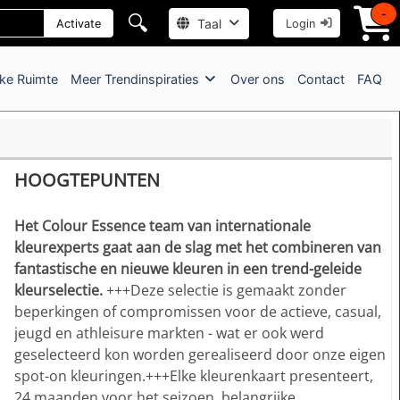
-
🔍
Taal
Activate
Login
jke Ruimte
Meer Trendinspiraties
Over ons
Contact
FAQ
HOOGTEPUNTEN
Het Colour Essence team van internationale
kleurexperts gaat aan de slag met het combineren van
fantastische en nieuwe kleuren in een trend-geleide
kleurselectie.
+++Deze selectie is gemaakt zonder
beperkingen of compromissen voor de actieve, casual,
jeugd en athleisure markten - wat er ook werd
geselecteerd kon worden gerealiseerd door onze eigen
spot-on kleuringen.+++Elke kleurenkaart presenteert,
24 maanden voor het seizoen, belangrijke